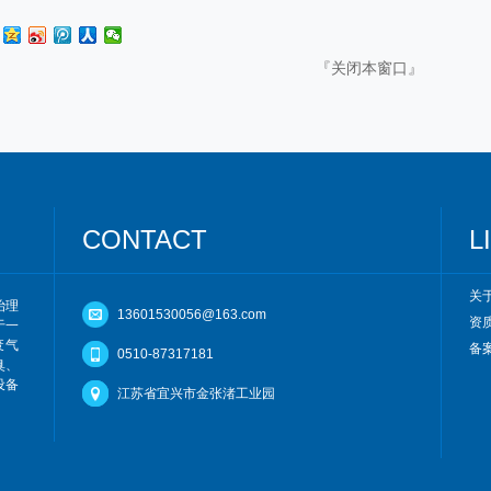
『
关闭本窗口
』
CONTACT
L
关
治理
13601530056@163.com
资
于一
废气
备案
0510-87317181
臭、
设备
江苏省宜兴市金张渚工业园