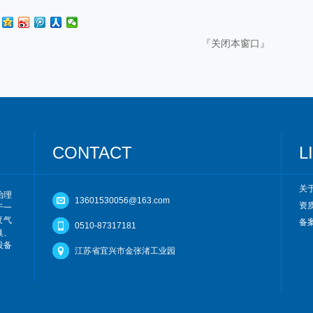
『
关闭本窗口
』
CONTACT
L
关
治理
13601530056@163.com
资
于一
废气
备案
0510-87317181
臭、
设备
江苏省宜兴市金张渚工业园