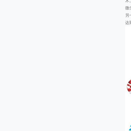
术
微
另
达