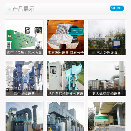
产品展示
MORE+
真空（负压）污水收集
沸石吸附设备-沸石分子
污水处理设备
系统
筛
除尘脱硫设备
活性自然植物液分解设
RTO蓄热焚烧设备
备