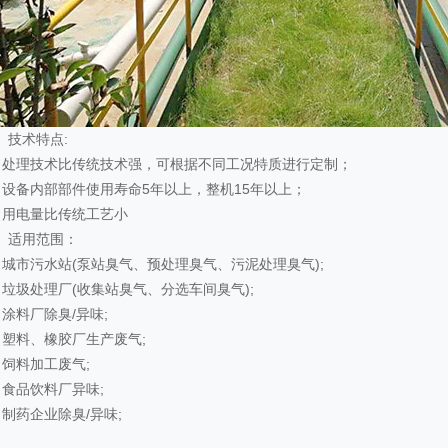
、技术特点:
）处理技术比传统技术强，可根据不同工况特质进行定制；
）设备内部部件使用寿命5年以上，整机15年以上；
）用电量比传统工艺小
、适用范围：
）城市污水站(泵站臭气、预处理臭气、污泥处理臭气);
）垃圾处理厂(收集站臭气、分选车间臭气);
）涂料厂除臭/异味;
）塑料、橡胶厂生产废气;
）饲料加工废气;
）食品饮料厂异味;
）制药企业除臭/异味;