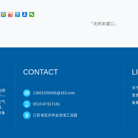
『
关闭本窗口
』
CONTACT
L
关
治理
13601530056@163.com
资
于一
废气
备案
0510-87317181
臭、
设备
江苏省宜兴市金张渚工业园