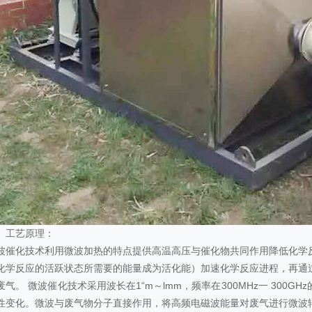
、工艺原理：
波催化技术利用微波加热的特点提供高温高压与催化物共同作用降低化学
化学反应的活跃状态所需要的能量成为活化能）加速化学反应进程，再通
废气。 微波催化技术采用波长在1“m～lmm，频率在300MHz一 300
性变化。微波与废气物分子直接作用，将高频电磁波能量对废气进行微波