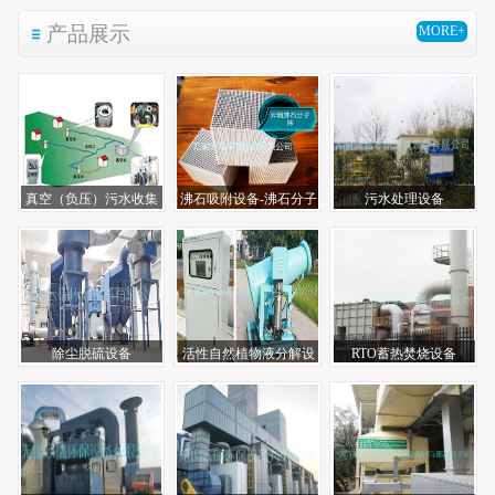
产品展示
MORE+
真空（负压）污水收集
沸石吸附设备-沸石分子
污水处理设备
系统
筛
除尘脱硫设备
活性自然植物液分解设
RTO蓄热焚烧设备
备