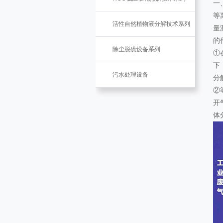
一
等
活性自然植物液分解技术系列
量
的
除尘脱硫设备系列
①
下
污水处理设备
分
②
开
体