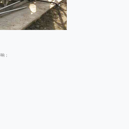
影响；
；