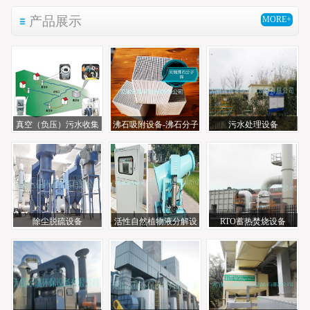
产品展示
MORE+
真空（负压）污水收集
沸石吸附设备-沸石分子
污水处理设备
系统
筛
除尘脱硫设备
活性自然植物液分解设
RTO蓄热焚烧设备
备